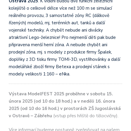
Ostrava 2025
. K vidění budou dvě funkční železniční
kolejiště o celkové délce více než 100 m se simulací
reálného provozu, 3 samostatné zóny RC (dálkově
řízených) modelů, mj, terénních aut, tanků a další
vojenské techniky. A chybět nebude ani divácky
atraktivní Lego-železnice! Pro nejmenší děti pak bude
připravena menší herní zóna. A nebude chybět ani
prodejní zóna, mj. s modely z produkce firmy Špalek,
doplňky z 3D tisku firmy TOMI-3D, vystřihovánky a další
modelářské zboží firmy Betexa a prodejní stánek s
modely velikosti 1:160 – eNka.
Výstava ModelFEST 2025 proběhne v sobotu 15.
února 2025 (od 10 do 18 hod.) a v neděli 16. února
2025 (od 10 do 16 hod.) v prostorách ZŠ Jugoslávská
v Ostravě – Zábřehu
(vstup přes hřiště do tělocvičny).
Více informací budeme postupně zveřejňovat na našem