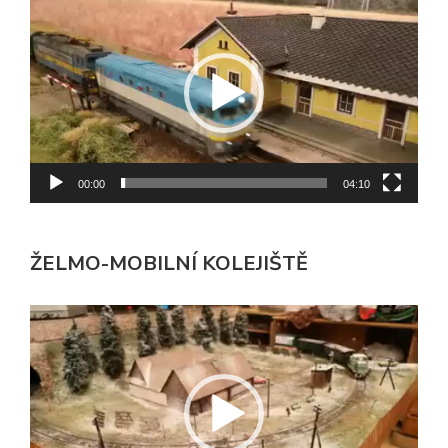
přehrávač
00:00
04:10
ŽELMO-MOBILNÍ KOLEJIŠTĚ
Video
přehrávač