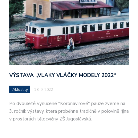
VÝSTAVA „VLAKY VLÁČKY MODELY 2022“
Aktuality
18. 9. 2022
Po dvouleté vynucené "Koronavirové" pauze zveme na
3. ročník výstavy, která proběhne tradičně v polovině října
v prostorách tělocvičny ZŠ Jugoslávská.