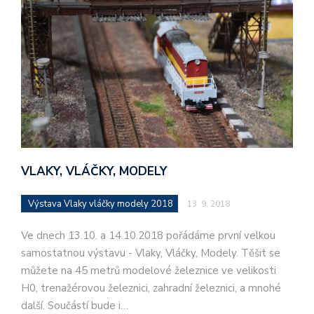
VLAKY, VLÁČKY, MODELY
Výstava Vlaky vláčky modely 2018
13. 9. 2018
Ve dnech 13.10. a 14.10.2018 pořádáme první velkou
samostatnou výstavu - Vlaky, Vláčky, Modely. Těšit se
můžete na 45 metrů modelové železnice ve velikosti
H0, trenažérovou železnici, zahradní železnici, a mnohé
další. Součástí bude i…