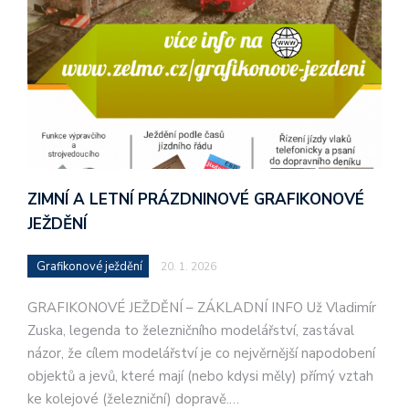
ZIMNÍ A LETNÍ PRÁZDNINOVÉ GRAFIKONOVÉ
JEŽDĚNÍ
Grafikonové ježdění
20. 1. 2026
GRAFIKONOVÉ JEŽDĚNÍ – ZÁKLADNÍ INFO Už Vladimír
Zuska, legenda to železničního modelářství, zastával
názor, že cílem modelářství je co nejvěrnější napodobení
objektů a jevů, které mají (nebo kdysi měly) přímý vztah
ke kolejové (železniční) dopravě.…